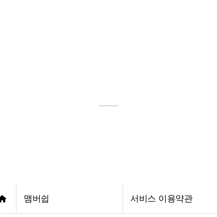
회사소개
솔루션 소
인사말
워크홀딩 솔
조직구성
툴 솔루션
맴버쉽
연혁
머신 솔루
맴버쉽
서비스 이용약관
인증서
자동화 솔루
오시는길
친환경 솔루
맴버쉽
서비스 이용약관