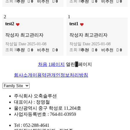
조회
Hit 1323
조회
Hit 1235
추천
0
비추천
0
추천
0
비추천
0
2
1
test2
test1
작성자
최고관리자
작성자
최고관리자
작성일
Date 2025-01-08
작성일
Date 2025-01-08
조회
Hit 1248
조회
Hit 1402
추천
0
비추천
0
추천
0
비추천
0
처음
1
페이지
열린
2
페이지
회사소개
이용약관
개인정보처리방침
주식회사 오축솔루션
대표이사 : 정영철
울산광역시 중구 학성로 11,204호
사업자등록번호 : 764-81-03959
Tel : 052-288-4641