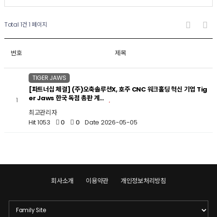
Total 1건
1 페이지
번호
제목
TIGER JAWS
[파트너십 체결] (주)오축솔루션X, 호주 CNC 워크홀딩 혁신 기업 Tig
er Jaws 한국 독점 총판 계…
1
최고관리자
Hit 1053
0
0
Date 2026-05-05
회사소개
이용약관
개인정보처리방침